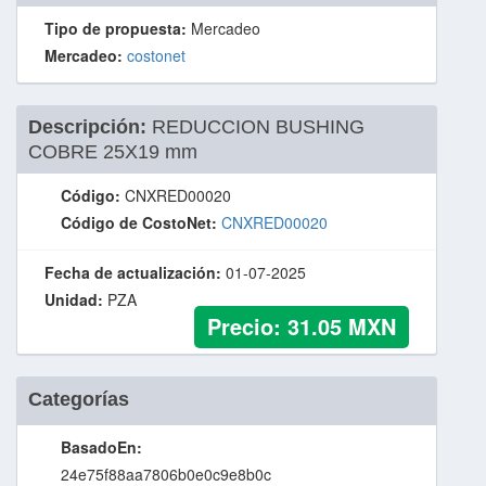
Tipo de propuesta:
Mercadeo
Mercadeo:
costonet
Descripción:
REDUCCION BUSHING
COBRE 25X19 mm
Código:
CNXRED00020
Código de CostoNet:
CNXRED00020
Fecha de actualización:
01-07-2025
Unidad:
PZA
Precio:
31.05
MXN
Categorías
BasadoEn:
24e75f88aa7806b0e0c9e8b0c