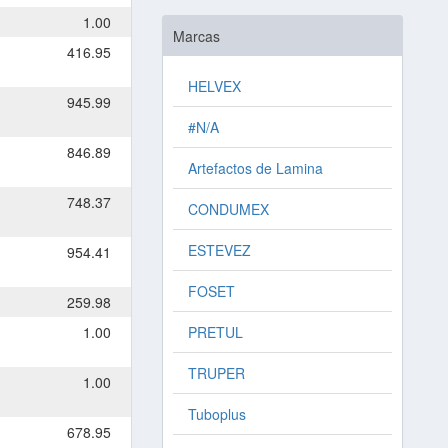
1.00
Marcas
416.95
HELVEX
945.99
#N/A
846.89
Artefactos de Lamina
748.37
CONDUMEX
ESTEVEZ
954.41
FOSET
259.98
1.00
PRETUL
TRUPER
1.00
Tuboplus
678.95